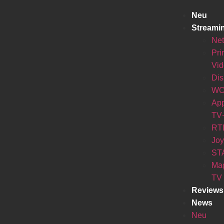
Neu
Streami
Net
Pr
Vi
Di
W
Ap
TV
RT
Jo
ST
Ma
TV
Reviews
News
Neu