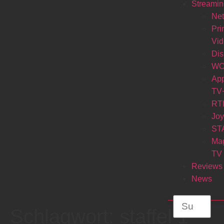
Streamin
Net
Pr
Vi
Di
W
Ap
TV
RT
Jo
ST
Ma
TV
Reviews
News
Schlagwort:
staffel 1