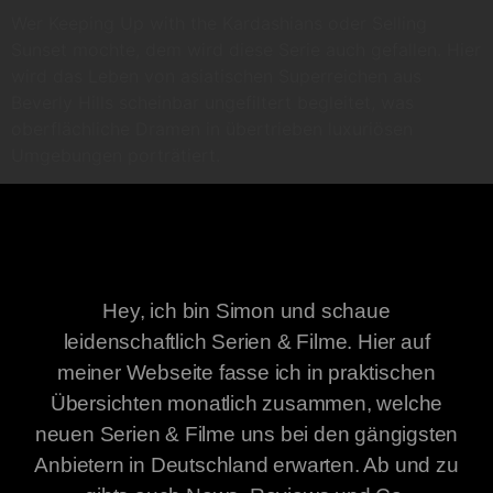
Wer Keeping Up with the Kardashians oder Selling
Sunset mochte, dem wird diese Serie auch gefallen. Hier
wird das Leben von asiatischen Superreichen aus
Beverly Hills scheinbar ungefiltert begleitet, was
oberflächliche Dramen in übertrieben luxuriösen
Umgebungen porträtiert.
Hey, ich bin Simon und schaue
leidenschaftlich Serien & Filme. Hier auf
meiner Webseite fasse ich in praktischen
Übersichten monatlich zusammen, welche
neuen Serien & Filme uns bei den gängigsten
Anbietern in Deutschland erwarten. Ab und zu