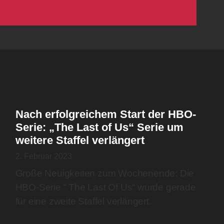
Nach erfolgreichem Start der HBO-
Serie: „The Last of Us“ Serie um
weitere Staffel verlängert
2. Februar 2023
Große Neuigkeiten zum Wochenende: Die
HBO-Serie “ The Last Of Us“ wurde gerade
für eine zweite Staffel verlängert.