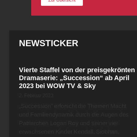
NEWSTICKER
Vierte Staffel von der preisgekrönten
Dramaserie: „Succession“ ab April
2023 bei WOW TV & Sky
2. Februar 2023
„Succession“ erforscht die Themen Macht
und Familiendynamik durch die Augen des
Patriarchen Logan Roy und seiner vier
erwachsenen Kinder Kendall, Siobhan,