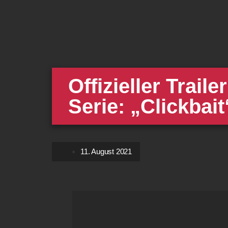
Offizieller Traile
Serie: „Clickbait
11. August 2021