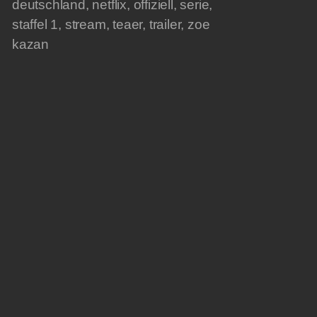
deutschland
,
netflix
,
offiziell
,
serie
,
staffel 1
,
stream
,
teaer
,
trailer
,
zoe
kazan