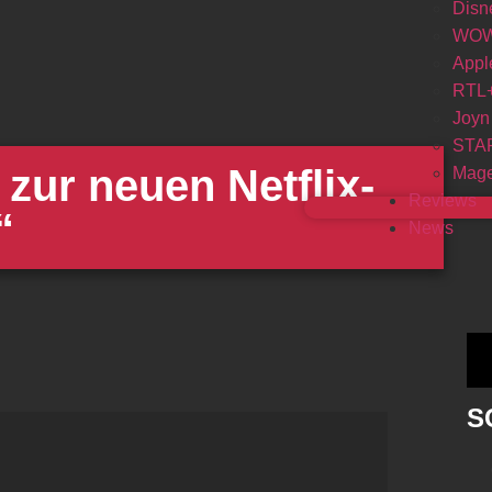
Disn
WO
Appl
RTL
Joyn
STA
r zur neuen Netflix-
Mage
Reviews
“
News
S