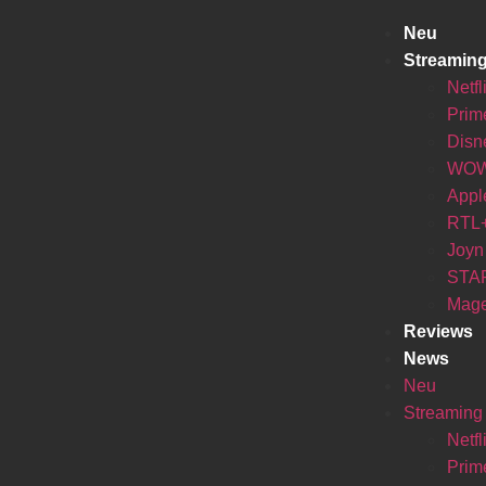
Neu
Streamin
Netfl
Prim
Disn
WO
Appl
RTL
Joyn
STA
Mage
Reviews
News
Neu
Streaming
Netfl
Prim