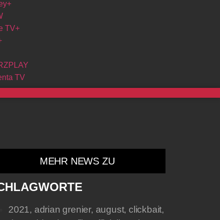
ey+
W
e TV+
+
RZPLAY
nta TV
MEHR NEWS ZU
CHLAGWORTE
2021
,
adrian grenier
,
august
,
clickbait
,