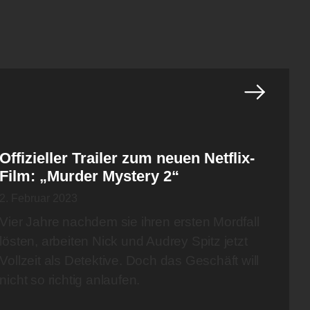
Offizieller Trailer zum neuen Netflix-
Film: „Murder Mystery 2“
2. Februar 2023
Vier Jahre nachdem sie ihren ersten Mordfall
lösten, arbeiten Nick und Audrey Spitz jetzt
Vollzeit als Detektive. Doch das Geschäft will
nicht so richtig anlaufen.