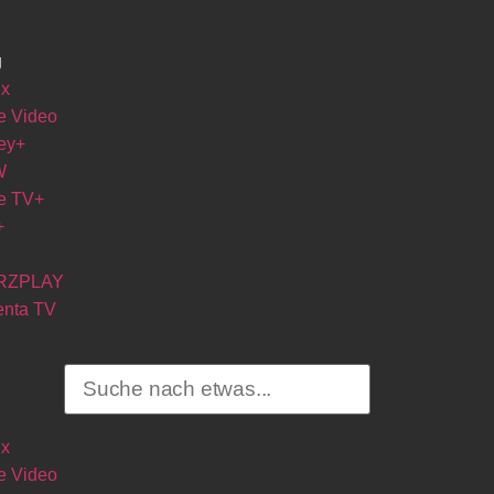
g
ix
e Video
ey+
W
e TV+
+
RZPLAY
nta TV
ix
e Video