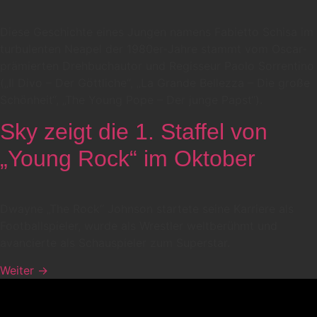
Diese Geschichte eines Jungen namens Fabietto Schisa im
turbulenten Neapel der 1980er-Jahre stammt vom Oscar-
prämierten Drehbuchautor und Regisseur Paolo Sorrentino
(„Il Divo – Der Göttliche“, „La Grande Bellezza – Die große
Schönheit“, „The Young Pope – Der junge Papst“).
Sky zeigt die 1. Staffel von
„Young Rock“ im Oktober
Dwayne „The Rock“ Johnson startete seine Karriere als
Footballspieler, wurde als Wrestler weltberühmt und
avancierte als Schauspieler zum Superstar.
Weiter
→