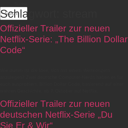
Suche
Schlagwort:
stream
Offizieller Trailer zur neuen
Netflix-Serie: „The Billion Dollar
Code“
Wie dumm ist die Idee, sich mit einem Weltkonzern
anzulegen? Zwei deutsche Computer-Nerds haben es für
euch ausprobiert. Billion Dollar Code, basierend auf einer
wahren Geschichte, ab 7. Oktober auf Netflix.
Offizieller Trailer zur neuen
deutschen Netflix-Serie „Du
Sie Er & Wir“