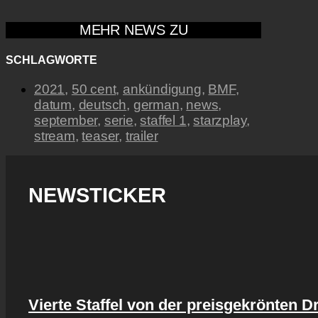
MEHR NEWS ZU
SCHLAGWORTE
2021
,
50 cent
,
ankündigung
,
BMF
,
datum
,
deutsch
,
german
,
news
,
september
,
serie
,
staffel 1
,
starzplay
,
stream
,
teaser
,
trailer
NEWSTICKER
Vierte Staffel von der preisgekrönten