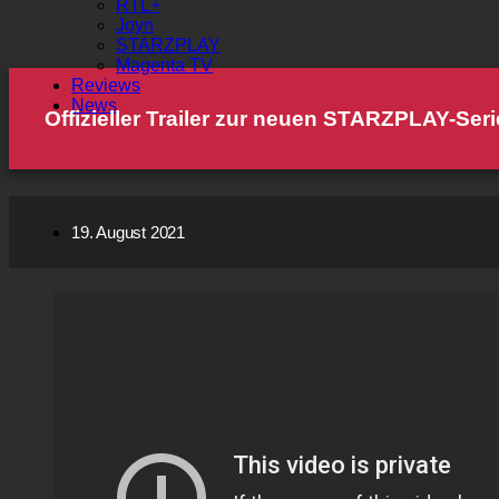
RTL+
Joyn
STARZPLAY
Magenta TV
Reviews
News
Offizieller Trailer zur neuen STARZPLAY-Ser
19. August 2021