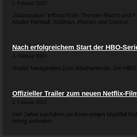
2. Februar 2023
„Succession“ erforscht die Themen Macht und F
Kinder Kendall, Siobhan, Roman und Connor.
Nach erfolgreichem Start der HBO-Serie:
2. Februar 2023
Große Neuigkeiten zum Wochenende: Die HBO-Seri
Offizieller Trailer zum neuen Netflix-Fi
2. Februar 2023
Vier Jahre nachdem sie ihren ersten Mordfall löst
richtig anlaufen.