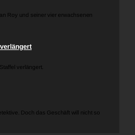
gan Roy und seiner vier erwachsenen
 verlängert
affel verlängert.
etektive. Doch das Geschäft will nicht so