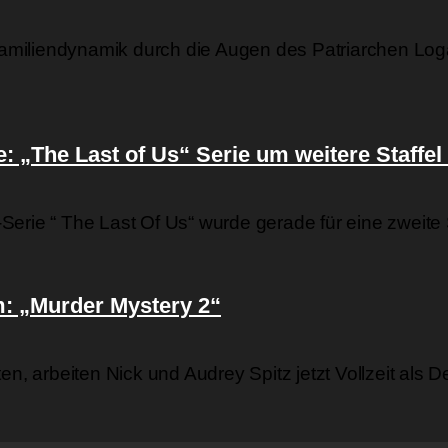
amiliendynamik durch die Augen des Patriarchen Lo
 „The Last of Us“ Serie um weitere Staffel
e “ The Last Of Us“ wurde gerade für eine zweite St
lm: „Murder Mystery 2“
en, arbeiten Nick und Audrey Spitz jetzt Vollzeit als D