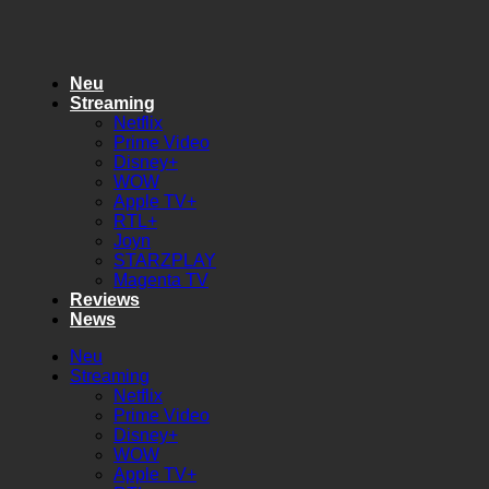
Zum
Inhalt
springen
Neu
Streaming
Netflix
Prime Video
Disney+
WOW
Apple TV+
RTL+
Joyn
STARZPLAY
Magenta TV
Reviews
News
Neu
Streaming
Netflix
Prime Video
Disney+
WOW
Apple TV+