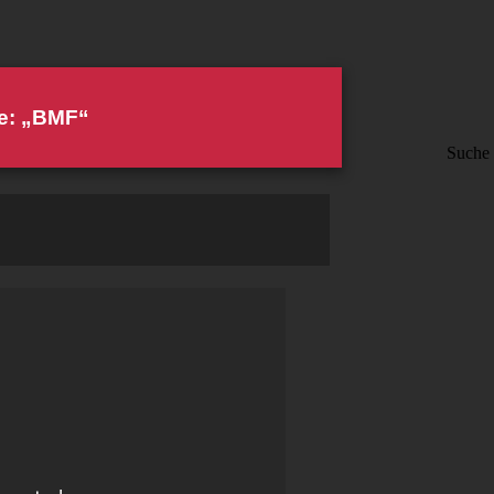
ie: „BMF“
Suche