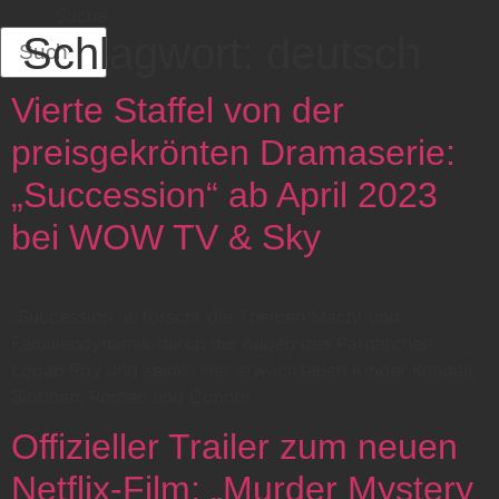
Suche
Schlagwort:
deutsch
Vierte Staffel von der
preisgekrönten Dramaserie:
„Succession“ ab April 2023
bei WOW TV & Sky
„Succession“ erforscht die Themen Macht und
Familiendynamik durch die Augen des Patriarchen
Logan Roy und seiner vier erwachsenen Kinder Kendall,
Siobhan, Roman und Connor.
Offizieller Trailer zum neuen
Netflix-Film: „Murder Mystery