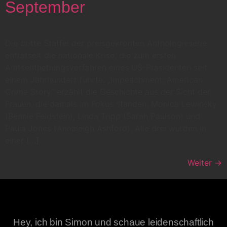
September
Die dritte Staffel der preisgekrönten Anthologieserie
enträtselt die nationale Krise, die zum ersten
Amtsenthebungsverfahren eines US-Präsidenten seit
einem Jahrhundert führte. „Impeachment: American
Crime Story“ erzählt die Geschichte aus der Sicht der
Frauen, die damals im Fokus standen: Monica Lewinsky
(Beanie Feldstein), Linda Tripp (Sarah Paulson) und
Paula Jones (Annaleigh Ashford). Alle drei wurden in
einer […]
Weiter
→
Hey, ich bin Simon und schaue leidenschaftlich