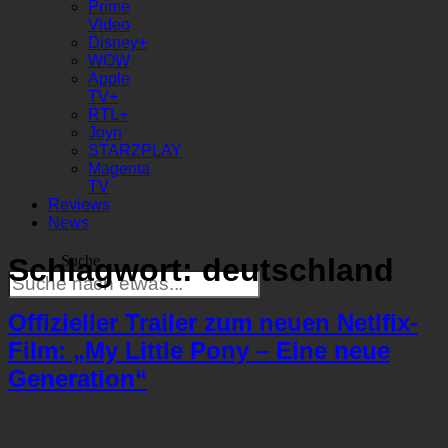
Prime
Video
Disney+
WOW
Apple
TV+
RTL+
Joyn
STARZPLAY
Magenta
TV
Reviews
News
Schlagwort:
deutschland
Suche
Offizieller Trailer zum neuen Netlfix-
Film: „My Little Pony – Eine neue
Generation“