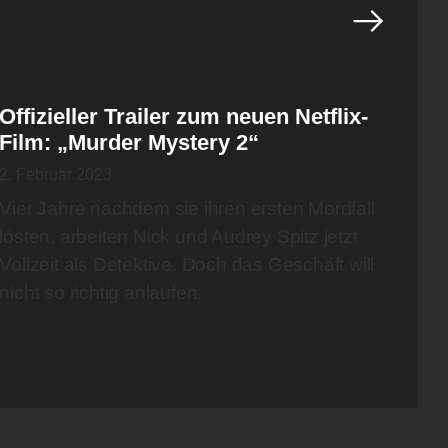
Offizieller Trailer zum neuen Netflix-
Film: „Murder Mystery 2“
2. Februar 2023
Vier Jahre nachdem sie ihren ersten Mordfall
lösten, arbeiten Nick und Audrey Spitz jetzt
Vollzeit als Detektive. Doch das Geschäft will
nicht so richtig anlaufen.