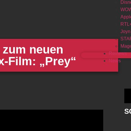
Disn
WO
Appl
RTL
Joyn
STA
er zum neuen
Mage
Reviews
x-Film: „Prey“
News
S