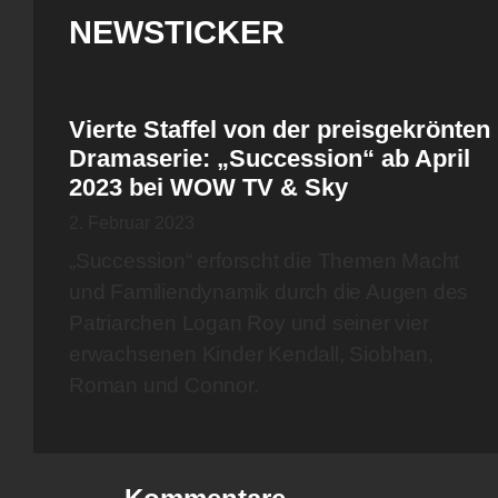
NEWSTICKER
Vierte Staffel von der preisgekrönten
Dramaserie: „Succession“ ab April
2023 bei WOW TV & Sky
2. Februar 2023
„Succession“ erforscht die Themen Macht
und Familiendynamik durch die Augen des
Patriarchen Logan Roy und seiner vier
erwachsenen Kinder Kendall, Siobhan,
Roman und Connor.