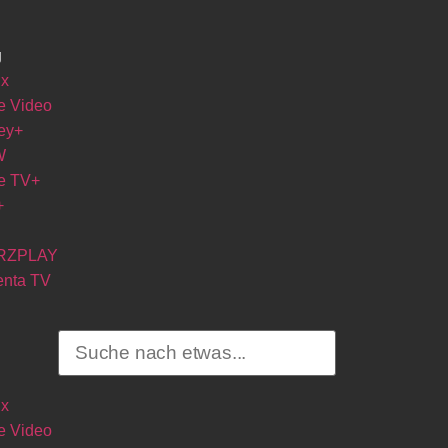
g
ix
e Video
ey+
W
e TV+
+
RZPLAY
nta TV
ix
e Video