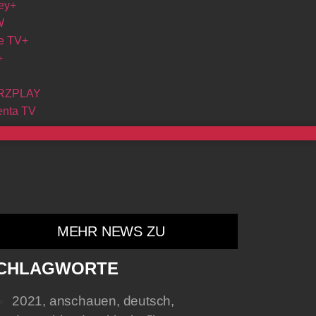
ey+
W
e TV+
+
RZPLAY
nta TV
MEHR NEWS ZU
CHLAGWORTE
2021
,
anschauen
,
deutsch
,