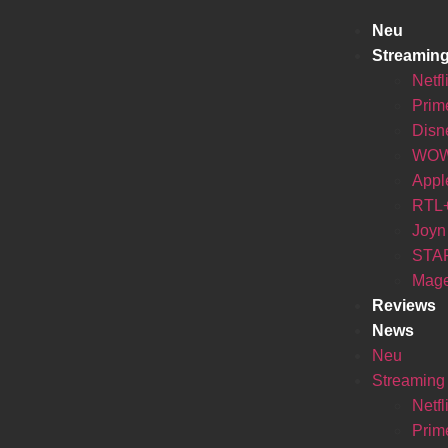
Neu
Streamin
Netfl
Prim
Disn
WO
Appl
RTL
Joyn
STA
Mage
Reviews
News
Neu
Streaming
Netfl
Prim