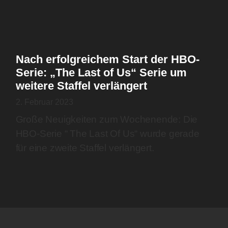
Nach erfolgreichem Start der HBO-
Serie: „The Last of Us“ Serie um
weitere Staffel verlängert
2. Februar 2023
Große Neuigkeiten zum Wochenende: Die
HBO-Serie “ The Last Of Us“ wurde gerade
für eine zweite Staffel verlängert.