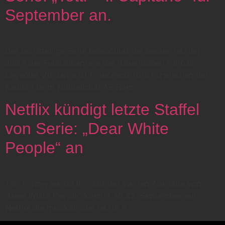
September an.
Die sechsteilige Serie beleuchtet die beiden letzten
Jahre der Fußballkarriere der italienischen Fußball-
Legende: 20 Jahre ist Francesco Totti inzwischen der
Kapitän beim Fußballclub AS Rom.
Netflix kündigt letzte Staffel
von Serie: „Dear White
People“ an
This is how we do it … Mit der vierten Ausgabe von
„Dear White People“ kommt ab 22. September auf
Netflix die musikalische letzte S