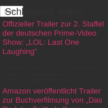
Suche
Schlagwort:
online
Offizieller Trailer zur 2. Staffel
der deutschen Prime-Video
Show: „LOL: Last One
Laughing“
Der Wahnsinn kommt, wenn du am wenigsten damit
rechnest! Die zweite Staffel von LOL Last One Laughing
erscheint am 1. Oktober bei Prime Video.
Amazon veröffentlicht Trailer
zur Buchverfilmung von „Das