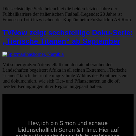
Die sechsteilige Serie beleuchtet die beiden letzten Jahre der
Fußballkarriere der italienischen Fußball-Legende: 20 Jahre ist
Francesco Totti inzwischen der Kapitän beim Fußballclub AS Rom.
TVNow zeigt sechsteilige Doku-Serie:
„Tierische Titanen“ ab September
Mit seiner großen Artenvielfalt und den atemberaubenden
Landschaften begeistert Afrika in all seinen Extremen. „Tierische
Titanen“ taucht tief in die ungezähmte Wildnis des Kontinents ein
und dokumentiert, wie sich Tier- und Pflanzenarten an die oft
heiklen Bedingungen ihrer Region angepasst haben.
Hey, ich bin Simon und schaue
leidenschaftlich Serien & Filme. Hier auf