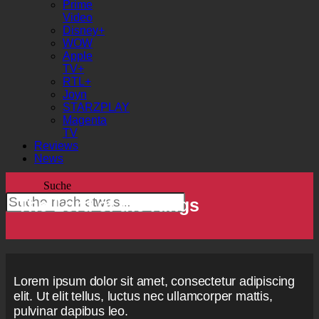
Prime
Video
Disney+
WOW
Apple
TV+
RTL+
Joyn
STARZPLAY
Magenta
TV
Reviews
News
Suche
The Lord of the Rings
Lorem ipsum dolor sit amet, consectetur adipiscing
elit. Ut elit tellus, luctus nec ullamcorper mattis,
pulvinar dapibus leo.