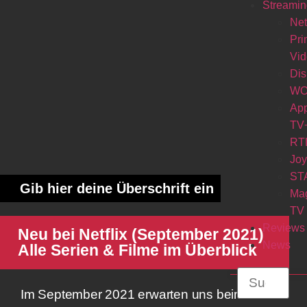
Streamin
Net
Pr
Vi
Di
W
Ap
TV
RT
Jo
ST
Gib hier deine Überschrift ein
Ma
TV
Reviews
Neu bei Netflix (September 2021)
News
Alle Serien & Filme im Überblick
Im September 2021 erwarten uns beim