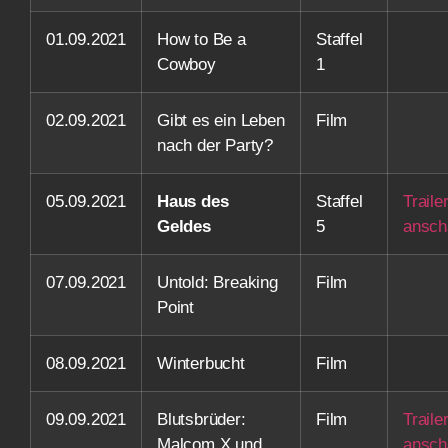
01.09.2021
How to Be a
Staffel
Cowboy
1
02.09.2021
Gibt es ein Leben
Film
nach der Party?
05.09.2021
Haus des
Staffel
Traile
Geldes
5
ansch
07.09.2021
Untold: Breaking
Film
Point
08.09.2021
Winterbucht
Film
09.09.2021
Blutsbrüder:
Film
Traile
Malcom X und
ansch