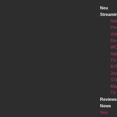
Neu
Streami
Net
Pr
Vi
Di
W
Ap
TV
RT
Jo
ST
Ma
TV
Reviews
News
Neu