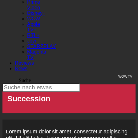
Prime
Video
Disney+
WOW
Apple
TV+
RTL+
Joyn
STARZPLAY
Magenta
TV
Reviews
News
WOW TV
Suche
Succession
Lorem ipsum dolor sit amet, consectetur adipiscing