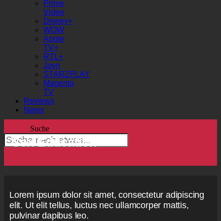
Prime
Video
Disney+
WOW
Apple
TV+
RTL+
Joyn
STARZPLAY
Magenta
TV
Reviews
News
Suche
Sex Education
Lorem ipsum dolor sit amet, consectetur adipiscing
elit. Ut elit tellus, luctus nec ullamcorper mattis,
pulvinar dapibus leo.