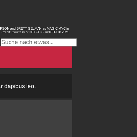
OMPSON and BRETT GELMAN as MAGIC MYC in
B. Credit: Courtesy of NETFLIX / ©NETFLIX 2021
ar dapibus leo.