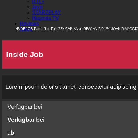
RTL+
Joyn
STARZPLAY
Magenta TV
Reviews
News
INSIDE JOB, Part 1 (L to R) LIZZY CAPLAN as REAGAN RIDLEY, JOHN DIMA
Inside Job
Lorem ipsum dolor sit amet, consectetur adipiscing eli
Verfügbar bei
Verfügbar bei
ab