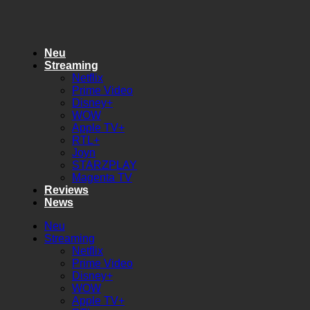
Zum
Inhalt
springen
Neu
Streaming
Netflix
Prime Video
Disney+
WOW
Apple TV+
RTL+
Joyn
STARZPLAY
Magenta TV
Reviews
News
Neu
Streaming
Netflix
Prime Video
Disney+
WOW
Apple TV+