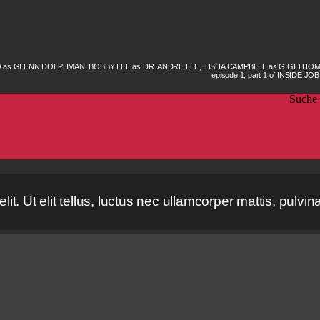
GGIO as GLENN DOLPHMAN, BOBBY LEE as DR. ANDRE LEE, TISHA CAMPBELL as GIGI TH
episode 1, part 1 of INSIDE JO
Suche
t. Ut elit tellus, luctus nec ullamcorper mattis, pulvin