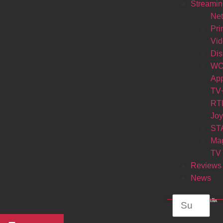
Streamin
Net
Pr
Vi
Di
W
Ap
TV
RT
Jo
ST
Ma
TV
Reviews
News
© Netflix