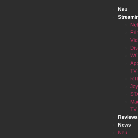
Neu
Streami
Net
Pr
Vi
Di
W
Ap
TV
RT
Jo
ST
Ma
TV
Reviews
News
Neu