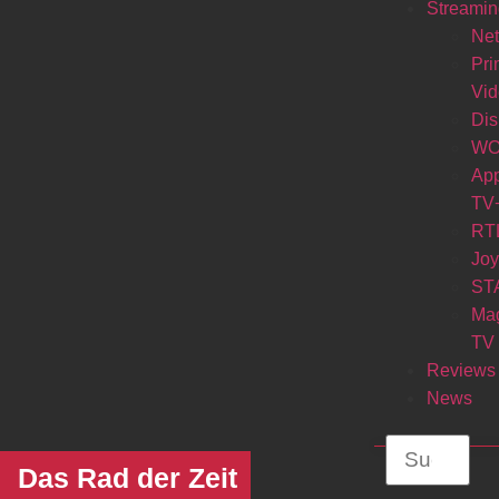
Streamin
Net
Pr
Vi
Di
W
Ap
TV
RT
Jo
ST
Ma
TV
Reviews
News
Das Rad der Zeit