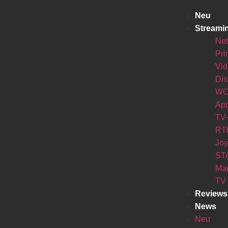
Neu
Streami
Net
Pr
Vi
Di
W
Ap
TV
RT
Jo
ST
Ma
TV
Reviews
News
Neu