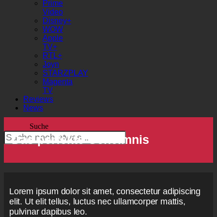
Prime
Video
Disney+
WOW
Apple
TV+
RTL+
Joyn
STARZPLAY
Magenta
TV
Reviews
News
Suche
Das perfekte Geheimnis
Lorem ipsum dolor sit amet, consectetur adipiscing
elit. Ut elit tellus, luctus nec ullamcorper mattis,
pulvinar dapibus leo.