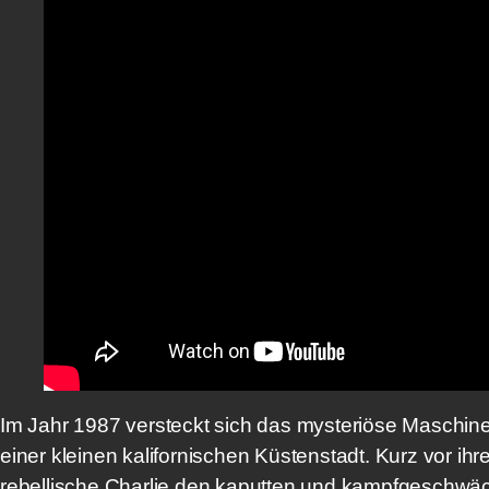
Im Jahr 1987 versteckt sich das mysteriöse Maschin
einer kleinen kalifornischen Küstenstadt. Kurz vor i
rebellische Charlie den kaputten und kampfgeschwä