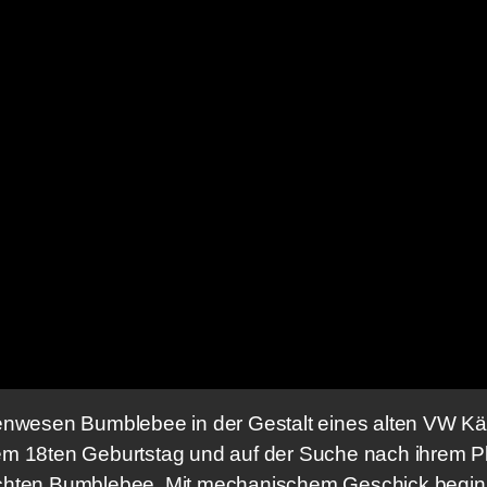
enwesen Bumblebee in der Gestalt eines alten VW Käf
hrem 18ten Geburtstag und auf der Suche nach ihrem Pl
chten Bumblebee. Mit mechanischem Geschick beginnt