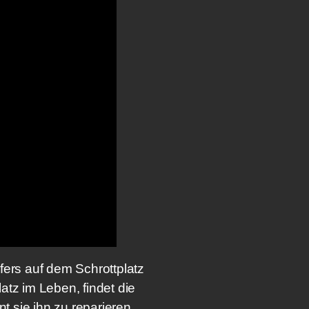
ers auf dem Schrottplatz
atz im Leben, findet die
 sie ihn zu reparieren