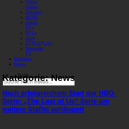
Prime
Video
Disney+
WOW
Apple
TV+
RTL+
Joyn
STARZPLAY
Magenta
TV
Reviews
News
Kategorie:
News
Suche
Nach erfolgreichem Start der HBO-
Serie: „The Last of Us“ Serie um
weitere Staffel verlängert