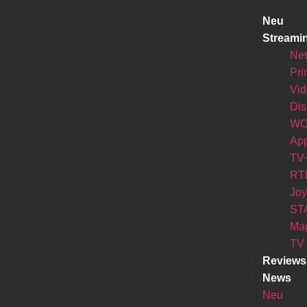
Neu
Streami
Net
Pr
Vi
Di
W
Ap
TV
RT
Jo
ST
Ma
TV
Reviews
News
Neu