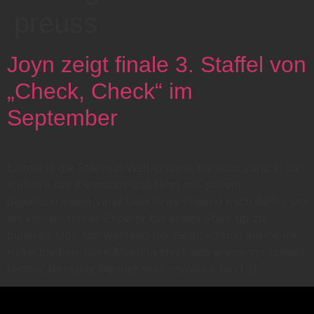
preuss
Joyn zeigt finale 3. Staffel von
„Check, Check“ im
September
Einmal in die Start-up-Welt und mit Karacho zurück! Jan
entflieht der Kleinstadt und fährt mit seinem
demenzkranken Vater Udo (Uwe Preuss) nach Berlin, um
als vermeintlicher Experte bei einem Start-up zu
punkten. Udo soll während der Besprechung alleine im
Hotel bleiben. Beim Meeting stellt sich allerdings schnell
heraus, dass alle Blender sind – sowohl Jan […]