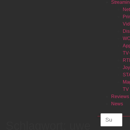
Streamin
Net
Pr
Vi
Di
W
Ap
TV
RT
Jo
ST
Ma
TV
Reviews
News
Schlagwort:
uwe