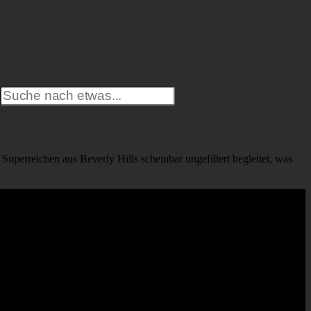
uperreichen aus Beverly Hills scheinbar ungefiltert begleitet, was