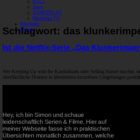
RTL+
Joyn
STARZPLAY
Magenta TV
Reviews
Schlagwort:
das klunkerimp
News
Ist die Netflix-Serie „Das Klunkerimp
Wer Keeping Up with the Kardashians oder Selling Sunset mochte, dem 
oberflächliche Dramen in übertrieben luxuriösen Umgebungen porträti
Hey, ich bin Simon und schaue
leidenschaftlich Serien & Filme. Hier auf
meiner Webseite fasse ich in praktischen
Übersichten monatlich zusammen, welche