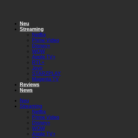
Zum
Inhalt
springen
Neu
Streaming
Netflix
Prime Video
Disney+
WOW
Apple TV+
RTL+
Joyn
STARZPLAY
Magenta TV
Reviews
News
Neu
Streaming
Netflix
Prime Video
Disney+
WOW
Apple TV+