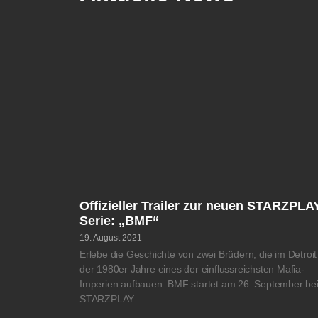
Offizieller Trailer zur neuen STARZPLA
Serie: „BMF“
19. August 2021
Erlebe die Geschichte von zwei Brüdern, die im Detroit
der 1980er Jahre eines der einflussreichsten Mafia-
Imperien aufbauen. BMF startet am 26. September be
STARZPLAY.