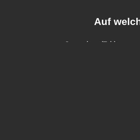
Auf welc
Smartphone/Tablet
Eigene STARZPLAY-App für dein Andr
oder iOS-Gerät verfügbar mit welcher
alle Inhalte anschauen kannst. Du kan
es auch über die Apple TV-App ode
Prime Video App nutzen, falls du dor
STARZPLAY abonniert hast.