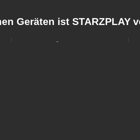
hen Geräten ist STARZPLAY v
Computer
oid
Du kannst STARZPLAY direkt über die
 du
offizielle Webseite im Browser streamen.
F
nst
Das gleiche gilt auch über die Apple TV
F
r
Seite oder Amazon-Seite, falls du es dort
s
t
abonniert hast.
(
Pr