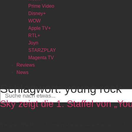
Prime Video
Disney+
WOW
Apple TV+
RTL+
Joyn
STARZPLAY
Magenta TV
Reviews
News
Schlagwort:
young rock
Sky zeigt die 1. Staffel von „Y
Dwayne „The Rock“ Johnson startete seine Karriere als Foot