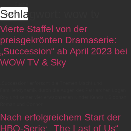
Suche
Schlagwort:
wow tv
Vierte Staffel von der
preisgekrönten Dramaserie:
„Succession“ ab April 2023 bei
WOW TV & Sky
„Succession“ erforscht die Themen Macht und
Familiendynamik durch die Augen des Patriarchen Logan
Roy und seiner vier erwachsenen Kinder Kendall, Siobhan,
Roman und Connor.
Nach erfolgreichem Start der
HBO-Serie: „The Last of Us“