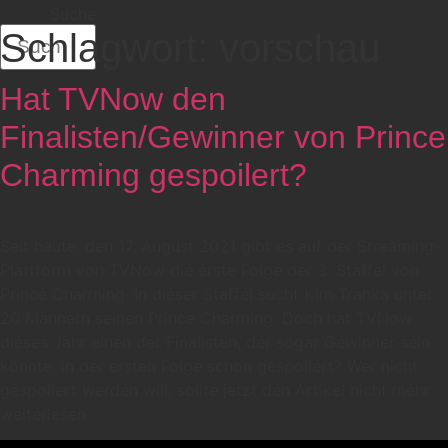
Suche
Schlagwort:
vorschau
Hat TVNow den
Finalisten/Gewinner von Prince
Charming gespoilert?
Seit heute, den 17. August 2021 gibt es auf der Streaming-
Plattform von TVNow die erste Folge der 3. Staffel von
Prince Charming. In dieser Staffel sucht Kim Tränka unter
20 Männern seinen Prince Charming. Doch hat TVNow
dieses Jahr einen der Finalisten, der sogar Gewinner sein
könnte, in der ersten Folge schon gespoilert? Wer nicht
gespoilert werden will, sollte jetzt den Artikel nicht mehr
weiterlesen.