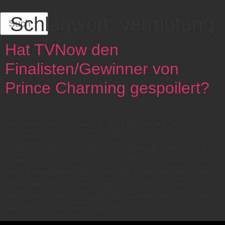
Suche
Schlagwort:
vermutung
Hat TVNow den
Finalisten/Gewinner von
Prince Charming gespoilert?
Seit heute, den 17. August 2021 gibt es auf der
Streaming-Plattform von TVNow die erste Folge der 3.
Staffel von Prince Charming. In dieser Staffel sucht Kim
Tränka unter 20 Männern seinen Prince Charming. Doch
hat TVNow dieses Jahr einen der Finalisten, der sogar
Gewinner sein könnte, in der ersten Folge schon
gespoilert? Wer nicht gespoilert werden will, sollte jetzt
den Artikel nicht mehr weiterlesen.