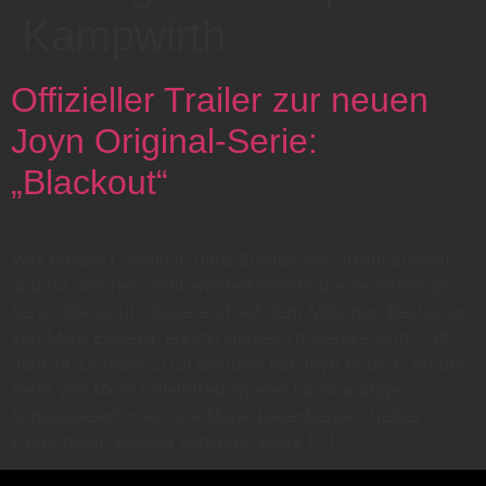
Kampwirth
Offizieller Trailer zur neuen
Joyn Original-Serie:
„Blackout“
Was passiert, wenn in ganz Europa der Strom ausfällt
und für Wochen nicht wiederkommt? Die sechsteilige
Serie „Blackout“, basierend auf dem Millionen-Bestseller
von Marc Elsberg, erzählt dieses Thrillerszenario – ab
dem 14. Oktober 2021 exklusiv bei Joyn PLUS+. An der
Seite von Moritz Bleibtreu spielen hochkarätige
Schauspieler*innen wie Marie Leuenberger, Heiner
Lauterbach, Jessica Schwarz, Barry […]