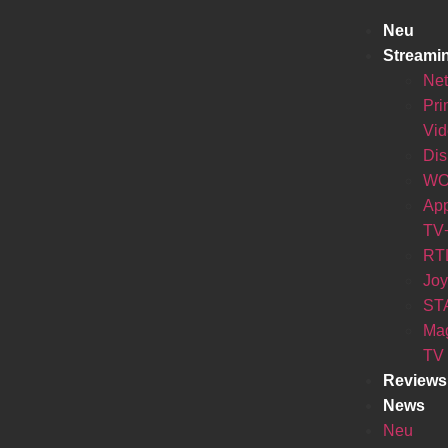
Neu
Streami
Net
Pr
Vi
Di
W
Ap
TV
RT
Jo
ST
Ma
TV
Reviews
News
Neu