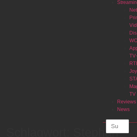
Streamin
Net
Pr
Vi
Di
W
Ap
TV
RT
Jo
ST
Ma
TV
Reviews
News
Schlagwort:
Stephan