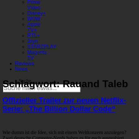
Prime
Video
Disney+
WOW
Apple
TV+
RTL+
Joyn
STARZPLAY
Magenta
TV
Reviews
News
Schlagwort:
Rauand Taleb
Suche
Offizieller Trailer zur neuen Netflix-
Serie: „The Billion Dollar Code“
Wie dumm ist die Idee, sich mit einem Weltkonzern anzulegen?
Zwei deutsche Computer-Nerds haben es für euch ausprobiert.