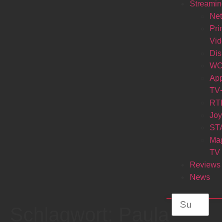
Streamin
Net
Pr
Vi
Di
W
Ap
TV
RT
Jo
ST
Ma
TV
Reviews
News
Schlagwort:
Paula