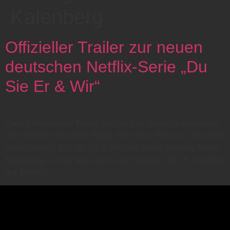
Kalenberg
Offizieller Trailer zur neuen
deutschen Netflix-Serie „Du
Sie Er & Wir“
Zwei befreundete Paare, ein Partnertausch-Experiment,
vier Wochen und eine Regel: kein Sex. Was soll da schon
schiefgehen? DU SIE ER & WIR mit Nilam Farooq, Paula
Kalenberg, Jonas Nay und Louis Nitsche. Ab 15. Oktober
auf Netflix.