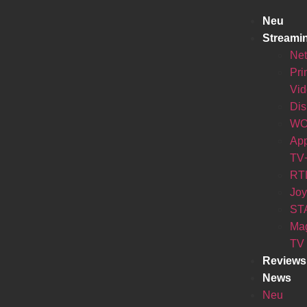
Neu
Streami
Net
Pr
Vi
Di
W
Ap
TV
RT
Jo
ST
Ma
TV
Reviews
News
Neu