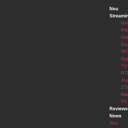
Neu
Streami
Net
Pr
Vi
Di
W
Ap
TV
RT
Jo
ST
Ma
TV
Reviews
News
Neu