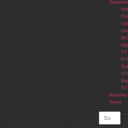
Streamin
Net
Pr
Vi
Di
W
Ap
TV
RT
Jo
ST
Ma
TV
Reviews
News
Schlagwort:
malcom x