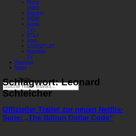
Prime
Video
Disney+
WOW
Apple
TV+
RTL+
Joyn
STARZPLAY
Magenta
TV
Reviews
News
Schlagwort:
Leonard
Suche
Schleicher
Offizieller Trailer zur neuen Netflix-
Serie: „The Billion Dollar Code“