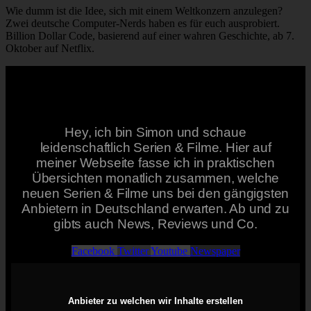
Wie dumm ist die Idee, sich mit einem Weltkonzern anzulegen?
Zwei deutsche Computer-Nerds haben es für euch ausprobiert.
Billion Dollar Code, basierend auf einer wahren Geschichte, ab 7.
Oktober auf Netflix.
Hey, ich bin Simon und schaue
leidenschaftlich Serien & Filme. Hier auf
meiner Webseite fasse ich in praktischen
Übersichten monatlich zusammen, welche
neuen Serien & Filme uns bei den gängigsten
Anbietern in Deutschland erwarten. Ab und zu
gibts auch News, Reviews und Co.
Facebook
Twitter
Youtube
Newspaper
Anbieter zu welchen wir Inhalte erstellen