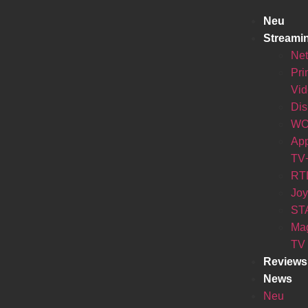
Neu
Streami
Net
Pr
Vi
Di
W
Ap
TV
RT
Jo
ST
Ma
TV
Reviews
News
Neu