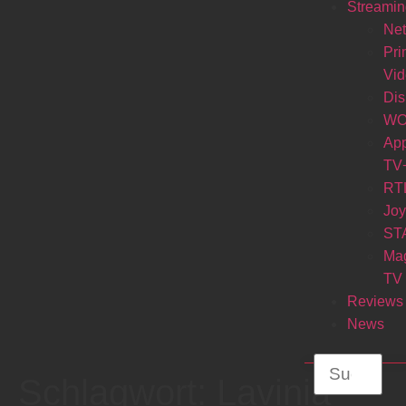
Streamin
Net
Pr
Vi
Di
W
Ap
TV
RT
Jo
ST
Ma
TV
Reviews
News
Schlagwort:
Lavinia