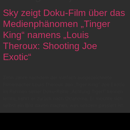
Sky zeigt Doku-Film über das
Medienphänomen „Tinger
King“ namens „Louis
Theroux: Shooting Joe
Exotic“
Zehn Jahre nachdem der vielfach ausgezeichnete
Filmemacher Louis Theroux den „Tiger King“ Joe Exotic
im Rahmen seiner Doku-Reihe „Achtung Tiger!“ kennen
lernte, kehrt er zurück nach Oklahoma. Er möchte sich
selbst ein Bild davon machen, was seitdem passiert ist.