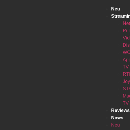
Neu
Streami
Net
Pr
Vi
Di
W
Ap
TV
RT
Jo
ST
Ma
TV
Reviews
News
Neu