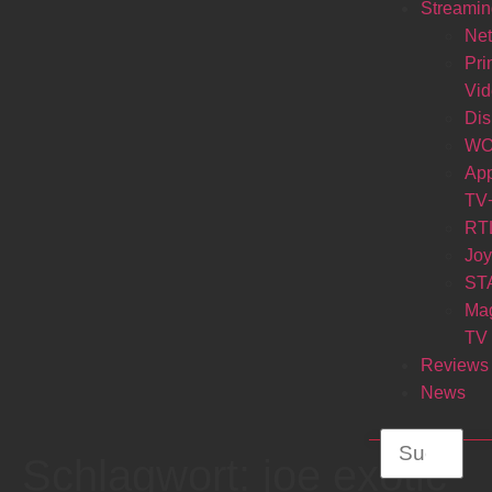
Streamin
Net
Pr
Vi
Di
W
Ap
TV
RT
Jo
ST
Ma
TV
Reviews
News
Schlagwort:
joe exotic