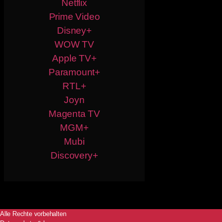
Netflix
Prime Video
Disney+
WOW TV
Apple TV+
Paramount+
RTL+
Joyn
Magenta TV
MGM+
Mubi
Discovery+
Alle Rechte vorbehalten