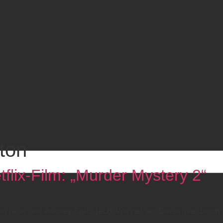
ston
tflix-Film: „Murder Mystery 2“
n Nick und Audrey Spitz jetzt Vollzeit als Detektive. Doch d