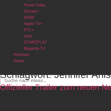
Prime Video
Disney+
WOW
Apple TV+
RTL+
Joyn
STARZPLAY
Magenta TV
Reviews
News
Schlagwort:
Jennifer Ani
Offizieller Trailer zum neuen Ne
Vier Jahre nachdem sie ihren ersten Mordfall lösten, arbeite