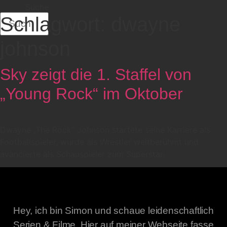
Suche
Schlagwort:
dwayne
johnson
Sky zeigt die 1. Staffel von
„Young Rock“ im Oktober
Dwayne „The Rock“ Johnson startete seine Karriere als
Footballspieler, wurde als Wrestler weltberühmt und
avancierte als Schauspieler zum Superstar.
Hey, ich bin Simon und schaue leidenschaftlich
Serien & Filme. Hier auf meiner Webseite fasse