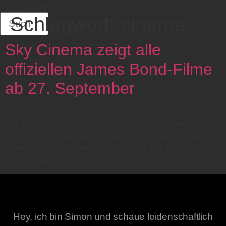
Suche
Schlagwort:
cinema
Sky Cinema zeigt alle
offiziellen James Bond-Filme
ab 27. September
Der Pop-up Sender Sky Cinema 007 zeigt vom 27.
September bis 31. Oktober alle 24 bisherigen James-
Bond-Filme von „James Bond jagt Dr. No“ bis „Spectre“
rund um die Uhr.
Hey, ich bin Simon und schaue leidenschaftlich