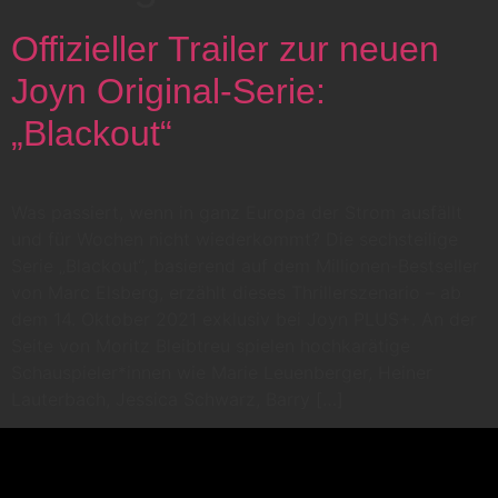
Offizieller Trailer zur neuen
Joyn Original-Serie:
„Blackout“
Was passiert, wenn in ganz Europa der Strom ausfällt
und für Wochen nicht wiederkommt? Die sechsteilige
Serie „Blackout“, basierend auf dem Millionen-Bestseller
von Marc Elsberg, erzählt dieses Thrillerszenario – ab
dem 14. Oktober 2021 exklusiv bei Joyn PLUS+. An der
Seite von Moritz Bleibtreu spielen hochkarätige
Schauspieler*innen wie Marie Leuenberger, Heiner
Lauterbach, Jessica Schwarz, Barry […]