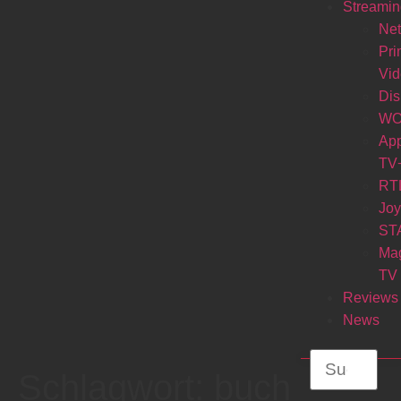
Streamin
Net
Pr
Vi
Di
W
Ap
TV
RT
Jo
ST
Ma
TV
Reviews
News
Schlagwort:
buch