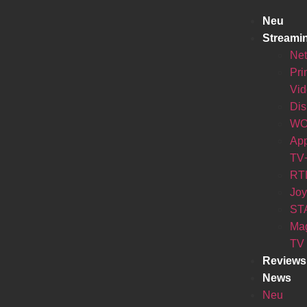
Neu
Streami
Net
Pr
Vi
Di
W
Ap
TV
RT
Jo
ST
Ma
TV
Reviews
News
Neu