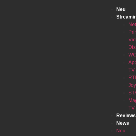
Neu
Streami
Net
Pr
Vi
Di
W
Ap
TV
RT
Jo
ST
Ma
TV
Reviews
News
Neu