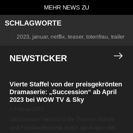
MEHR NEWS ZU
SCHLAGWORTE
2023
,
januar
,
netflix
,
teaser
,
totenfrau
,
trailer
NEWSTICKER
Vierte Staffel von der preisgekrönten
Dramaserie: „Succession“ ab April
2023 bei WOW TV & Sky
2. Februar 2023
„Succession“ erforscht die Themen Macht
und Familiendynamik durch die Augen des