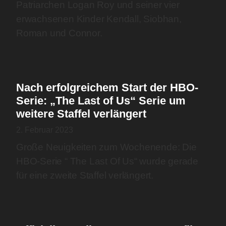
Patriarchen Logan Roy und seiner vier
erwachsenen Kinder Kendall, Siobhan,
Roman und Connor.
Nach erfolgreichem Start der HBO-
Serie: „The Last of Us“ Serie um
weitere Staffel verlängert
2. Februar 2023
Große Neuigkeiten zum Wochenende: Die
HBO-Serie “ The Last Of Us“ wurde gerade
für eine zweite Staffel verlängert.