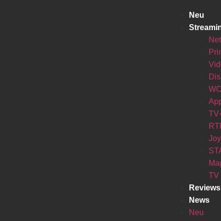
Neu
Streami
Net
Pr
Vi
Di
W
Ap
TV
RT
Jo
ST
Ma
TV
Reviews
News
Neu