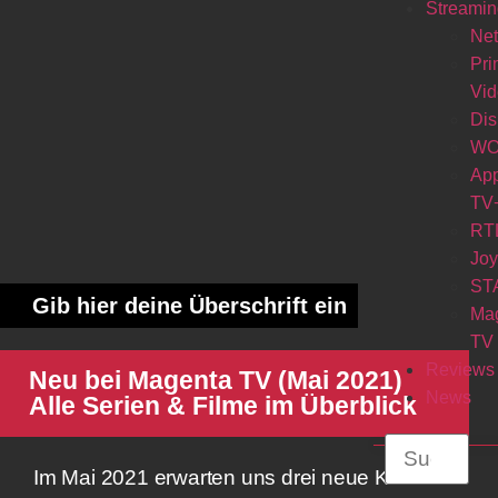
Streamin
Net
Pr
Vi
Di
W
Ap
TV
RT
Jo
ST
Gib hier deine Überschrift ein
Ma
TV
Reviews
Neu bei Magenta TV (Mai 2021)
News
Alle Serien & Filme im Überblick
Im Mai 2021 erwarten uns drei neue Krimi